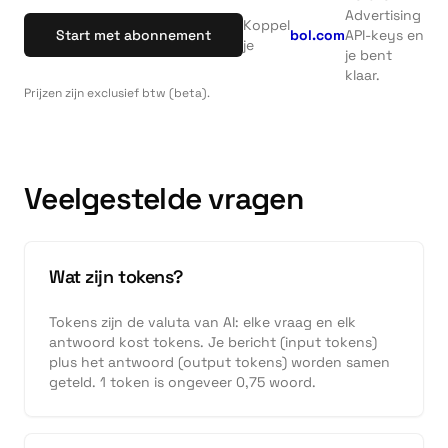
Advertising
Koppel
Start met abonnement
bol.com
API-keys en
je
je bent
klaar.
Prijzen zijn exclusief btw (beta).
Veelgestelde vragen
Wat zijn tokens?
Tokens zijn de valuta van AI: elke vraag en elk
antwoord kost tokens. Je bericht (input tokens)
plus het antwoord (output tokens) worden samen
geteld. 1 token is ongeveer 0,75 woord.